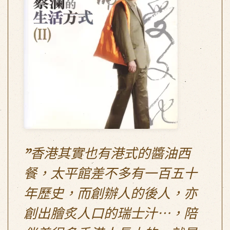
"香港其實也有港式的醬油西
餐，太平館差不多有一百五十
年歷史，而創辦人的後人，亦
創出膾炙人口的瑞士汁⋯，陪