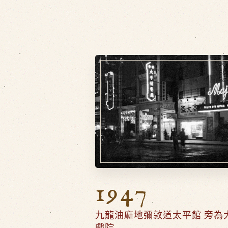
1947
九龍油麻地彌敦道太平館 旁為