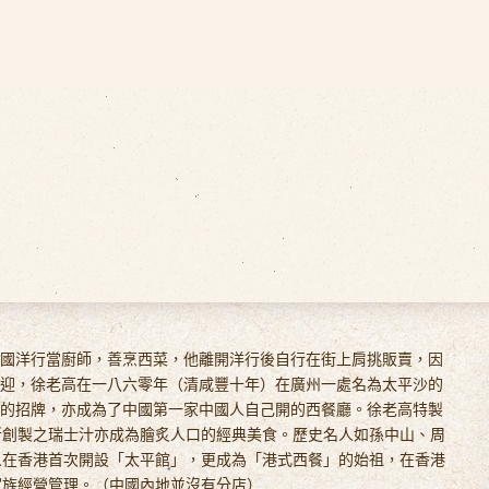
國洋行當廚師，善烹西菜，他離開洋行後自行在街上肩挑販賣，因
迎，徐老高在一八六零年（清咸豐十年）在廣州一處名為太平沙的
的招牌，亦成為了中國第一家中國人自己開的西餐廳。徐老高特製
所創製之瑞士汁亦成為膾炙人口的經典美食。歷史名人如孫中山、周
人在香港首次開設「太平館」，更成為「港式西餐」的始祖，在香港
家族經營管理。（中國內地並沒有分店）