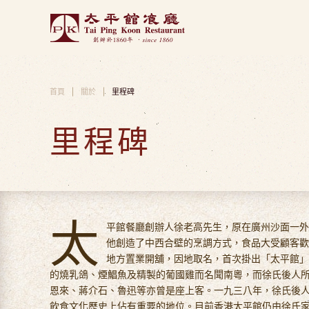
Skip to main content
首頁
關於
里程碑
里程碑
太
平館餐廳創辦人徐老高先生，原在廣州沙面一外
他創造了中西合壁的烹調方式，食品大受顧客歡
地方置業開舖，因地取名，首次掛出「太平館」
的燒乳鴿、煙鯧魚及精製的葡國雞而名聞南粵，而徐氏後人
恩來、蔣介石、魯迅等亦曾是座上客。一九三八年，徐氏後
飲食文化歷史上佔有重要的地位。目前香港太平館仍由徐氏